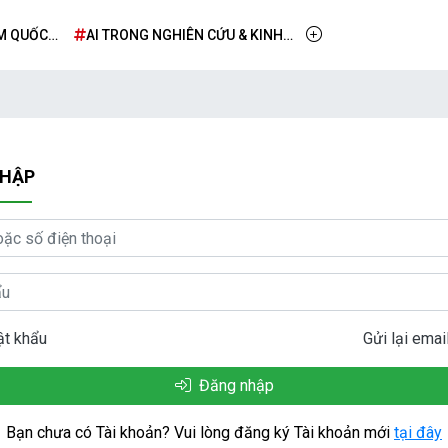
M QUỐC
AI TRONG NGHIÊN CỨU & KINH
DOANH – TỪ TẦM NHÌN ĐẾN
TRIỂN KHAI THỰC TIỄN
NHẬP
ật khẩu
Gửi lại emai
Đăng nhập
Bạn chưa có Tài khoản? Vui lòng đăng ký Tài khoản mới
tại đây