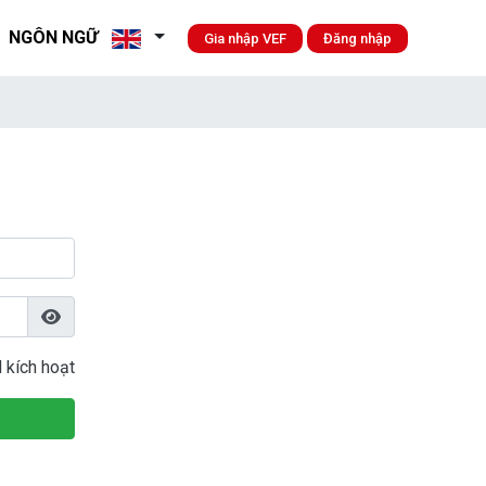
NGÔN NGỮ
Gia nhập VEF
Đăng nhập
l kích hoạt