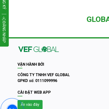
ĐĂNG KÝ
GLOB
ĐĂNG NHẬP
VẬN HÀNH BỞI
CÔNG TY TNHH VEF GLOBAL
GPKD số: 0111099996
CÀI ĐẶT WEB APP
Ấn vào đây