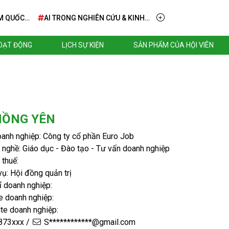
M QUỐC
AI TRONG NGHIÊN CỨU & KINH
DOANH – TỪ TẦM NHÌN ĐẾN
TRIỂN KHAI THỰC TIỄN
HOẠT ĐỘNG
LỊCH SỰ KIỆN
SẢN PHẨM CỦA HỘI VIÊN
HỒNG YÊN
anh nghiệp: Công ty cổ phần Euro Job
nghề: Giáo dục - Đào tạo - Tư vấn doanh nghiệp
thuế:
ụ: Hội đồng quản trị
ỉ doanh nghiệp:
e doanh nghiệp:
te doanh nghiệp:
73xxx /
S************@gmail.com