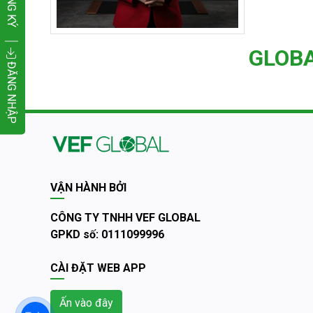
ĐĂNG KÝ
GLOB
ĐĂNG NHẬP
VẬN HÀNH BỞI
CÔNG TY TNHH VEF GLOBAL
GPKD số: 0111099996
CÀI ĐẶT WEB APP
Ấn vào đây