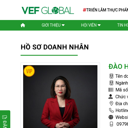
TRIỂN LÃM THỰC PHẨ
TẾ SIAL PARIS 2026
GIỚI THIỆU
HỘI VIÊN
TIN 
HỒ SƠ DOANH NHÂN
ĐÀO 
Tên do
Ngành 
Mã số 
Chức v
Địa ch
Hotlin
Websi
09798