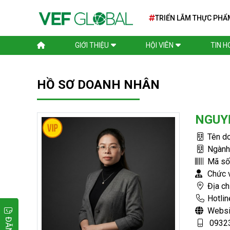
TRIỂN LÃM THỰC PHẨ
TẾ SIAL PARIS 2026
GIỚI THIỆU
HỘI VIÊN
TIN 
HỒ SƠ DOANH NHÂN
NGUYỄ
Tên do
Ngành
Mã số
Chức 
Địa ch
Hotli
Websi
09323