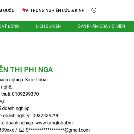
M QUỐC
AI TRONG NGHIÊN CỨU & KINH
DOANH – TỪ TẦM NHÌN ĐẾN
TRIỂN KHAI THỰC TIỄN
HOẠT ĐỘNG
LỊCH SỰ KIỆN
SẢN PHẨM CỦA HỘI VIÊN
N THỊ PHI NGA
anh nghiệp: Kim Global
 nghề:
 thuế: 0109299370
vụ:
ỉ doanh nghiệp:
ne doanh nghiệp: 0932339296
te doanh nghiệp: www.kimglobal.vn
39xxx /
S*****************@gmail.com