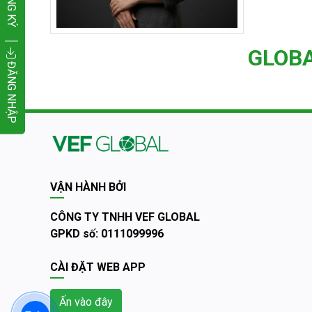
ĐĂNG KÝ
GLOB
ĐĂNG NHẬP
VẬN HÀNH BỞI
CÔNG TY TNHH VEF GLOBAL
GPKD số: 0111099996
CÀI ĐẶT WEB APP
Ấn vào đây