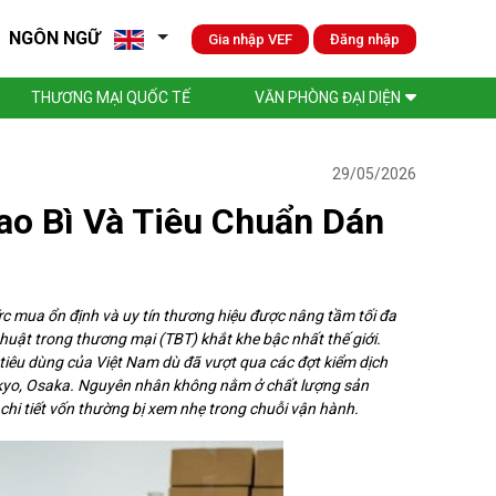
NGÔN NGỮ
Gia nhập VEF
Đăng nhập
THƯƠNG MẠI QUỐC TẾ
VĂN PHÒNG ĐẠI DIỆN
29/05/2026
ao Bì Và Tiêu Chuẩn Dán
ức mua ổn định và uy tín thương hiệu được nâng tầm tối đa
huật trong thương mại (TBT) khắt khe bậc nhất thế giới.
tiêu dùng của Việt Nam dù đã vượt qua các đợt kiểm dịch
Tokyo, Osaka. Nguyên nhân không nằm ở chất lượng sản
hi tiết vốn thường bị xem nhẹ trong chuỗi vận hành.