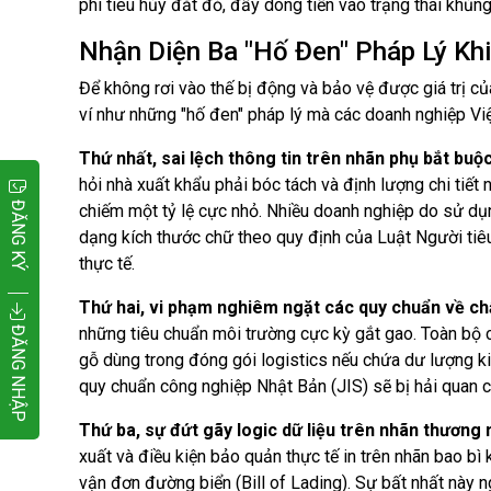
phí tiêu hủy đắt đỏ, đẩy dòng tiền vào trạng thái khủn
Nhận Diện Ba "Hố Đen" Pháp Lý Kh
Để không rơi vào thế bị động và bảo vệ được giá trị c
ví như những "hố đen" pháp lý mà các doanh nghiệp V
Thứ nhất, sai lệch thông tin trên nhãn phụ bắt buộ
hỏi nhà xuất khẩu phải bóc tách và định lượng chi tiết 
ĐĂNG KÝ
chiếm một tỷ lệ cực nhỏ. Nhiều doanh nghiệp do sử dụn
dạng kích thước chữ theo quy định của Luật Người tiêu
thực tế.
Thứ hai, vi phạm nghiêm ngặt các quy chuẩn về chất
ĐĂNG NHẬP
những tiêu chuẩn môi trường cực kỳ gắt gao. Toàn bộ ch
gỗ dùng trong đóng gói logistics nếu chứa dư lượng ki
quy chuẩn công nghiệp Nhật Bản (JIS) sẽ bị hải quan c
Thứ ba, sự đứt gãy logic dữ liệu trên nhãn thương 
xuất và điều kiện bảo quản thực tế in trên nhãn bao bì
vận đơn đường biển (Bill of Lading). Sự bất nhất này n