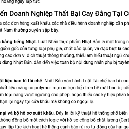
g hoảng ngay lập tức.
iến Doanh Nghiệp Thất Bại Cay Đắng Tại 
ủa các đơn hàng xuất khẩu, các nhà điều hành doanh nghiệp cần ph
iệt Nam thường xuyên sập bẫy:
c bằng tiếng Nhật.
Luật Nhãn thực phẩm Nhật Bản là một trong n
nguồn gốc của từng loại phụ gia, chất bảo quản, và đặc biệt là cá
g các đơn vị dịch thuật thông thường, thiếu am hiểu thuật ngữ c
 dùng Nhật Bản, dẫn đến việc toàn bộ nội dung nhãn phụ bị tuyên
 liệu bao bì tái chế.
Nhật Bản vận hành Luật Tái chế bao bì con
ất liệu màng co polymer, mực in trực tiếp trên bề mặt bao bì, cấ
m loại nặng vượt ngưỡng cho phép, hoặc thiếu các ký hiệu phân lo
hặn lại ngay tại cửa khẩu mà không có ngoại lệ.
mại và bộ hồ sơ xuất khẩu.
Đây là lỗi kỹ thuật hệ thống phổ biến
 không đồng bộ một cách logic với hồ sơ công bố chất lượng (Certi
gay lập tức kích hoạt hệ thống cảnh báo rủi ro tự động của hải q