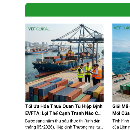
Tối Ưu Hóa Thuế Quan Từ Hiệp Định
Giải Mã
EVFTA: Lợi Thế Cạnh Tranh Nào Cho
Mới Của
Hàng Việt?
Việt Cần
Bước sang năm thứ sáu thực thi (tính đến
Tình hình
tháng 05/2026), Hiệp định Thương mại tự
của Liên