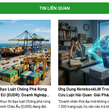
TIN LIÊN QUAN
 Đạo Luật Chống Phá Rừng
Ứng Dụng NotebookLM Tro
 EU (EUDR): Doanh Nghiệp
Cứu Luật Hải Quan: Giải Phá
 Chuẩn Bị Gì?
Giúp Doanh Nghiệp Xuất Nh
 thực thi Đạo luật Chống phá rừng
“Doanh nhân thời đại mới không 
Tăng Tốc Vận Hành
 minh Châu Âu (EUDR) đang đặt
1.000 trang luật, họ cần câu trả l