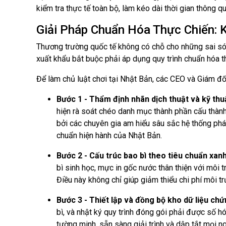
kiểm tra thực tế toàn bộ, làm kéo dài thời gian thông 
Giải Pháp Chuẩn Hóa Thực Chiến: 
Thương trường quốc tế không có chỗ cho những sai sót 
xuất khẩu bắt buộc phải áp dụng quy trình chuẩn hóa t
Để làm chủ luật chơi tại Nhật Bản, các CEO và Giám đốc
Bước 1 - Thẩm định nhãn dịch thuật và kỹ thu
hiện rà soát chéo danh mục thành phần cấu thàn
bởi các chuyên gia am hiểu sâu sắc hệ thống phá
chuẩn hiện hành của Nhật Bản.
Bước 2 - Cấu trúc bao bì theo tiêu chuẩn xan
bì sinh học, mực in gốc nước thân thiện với môi t
Điều này không chỉ giúp giảm thiểu chi phí môi t
Bước 3 - Thiết lập và đồng bộ kho dữ liệu chứ
bì, và nhật ký quy trình đóng gói phải được số 
tường minh, sẵn sàng giải trình và dập tắt mọi n