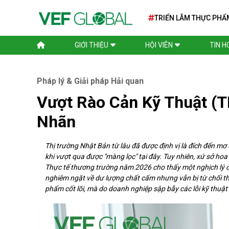
TRIỂN LÃM THỰC PHẨ
TẾ SIAL PARIS 2026
GIỚI THIỆU
HỘI VIÊN
TIN 
Pháp lý & Giải pháp Hải quan
Vượt Rào Cản Kỹ Thuật (T
Nhãn
Thị trường Nhật Bản từ lâu đã được định vị là đích đến m
khi vượt qua được "màng lọc" tại đây. Tuy nhiên, xứ sở ho
Thực tế thương trường năm 2026 cho thấy một nghịch lý đ
nghiêm ngặt về dư lượng chất cấm nhưng vẫn bị từ chối t
phẩm cốt lõi, mà do doanh nghiệp sập bẫy các lỗi kỹ thuậ