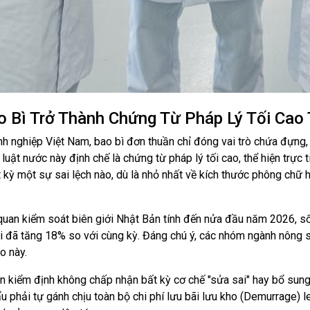
o Bì Trở Thành Chứng Từ Pháp Lý Tối Cao
anh nghiệp Việt Nam, bao bì đơn thuần chỉ đóng vai trò chứa đựng
uật nước này định chế là chứng từ pháp lý tối cao, thể hiện trực t
 kỳ một sự sai lệch nào, dù là nhỏ nhất về kích thước phông chữ 
 quan kiểm soát biên giới Nhật Bản tính đến nửa đầu năm 2026, s
ói đã tăng 18% so với cùng kỳ. Đáng chú ý, các nhóm ngành nông
o này.
n kiểm định không chấp nhận bất kỳ cơ chế "sửa sai" hay bổ sung 
phải tự gánh chịu toàn bộ chi phí lưu bãi lưu kho (Demurrage) l