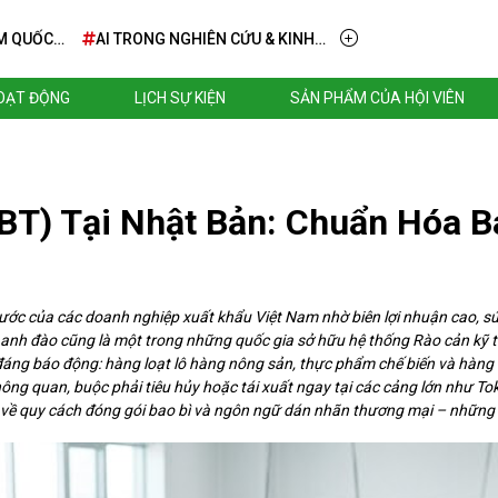
M QUỐC
AI TRONG NGHIÊN CỨU & KINH
DOANH – TỪ TẦM NHÌN ĐẾN
TRIỂN KHAI THỰC TIỄN
HOẠT ĐỘNG
LỊCH SỰ KIỆN
SẢN PHẨM CỦA HỘI VIÊN
BT) Tại Nhật Bản: Chuẩn Hóa B
ơ ước của các doanh nghiệp xuất khẩu Việt Nam nhờ biên lợi nhuận cao, s
a anh đào cũng là một trong những quốc gia sở hữu hệ thống Rào cản kỹ t
áng báo động: hàng loạt lô hàng nông sản, thực phẩm chế biến và hàng 
hông quan, buộc phải tiêu hủy hoặc tái xuất ngay tại các cảng lớn như 
t về quy cách đóng gói bao bì và ngôn ngữ dán nhãn thương mại – những c