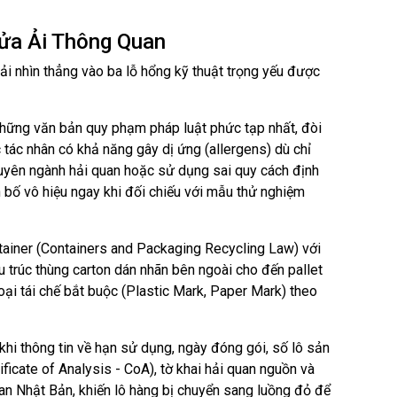
Cửa Ải Thông Quan
ải nhìn thẳng vào ba lỗ hổng kỹ thuật trọng yếu được
hững văn bản quy phạm pháp luật phức tạp nhất, đòi
c tác nhân có khả năng gây dị ứng (allergens) dù chỉ
huyên ngành hải quan hoặc sử dụng sai quy cách định
 bố vô hiệu ngay khi đối chiếu với mẫu thử nghiệm
tainer (Containers and Packaging Recycling Law) với
u trúc thùng carton dán nhãn bên ngoài cho đến pallet
ại tái chế bắt buộc (Plastic Mark, Paper Mark) theo
 khi thông tin về hạn sử dụng, ngày đóng gói, số lô sản
ficate of Analysis - CoA), tờ khai hải quan nguồn và
uan Nhật Bản, khiến lô hàng bị chuyển sang luồng đỏ để