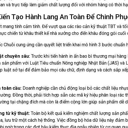
quan và trực tiếp làm giảm chất lượng đối với nhóm hàng có thời 
Kiến Tạo Hành Lang An Toàn Để Chinh Phụ
mang tính cảm tính. Để vượt qua các rào cản kỹ thuật TBT và tối 
hực chiến từ khâu thiết kế nhà xưởng cho đến khâu đóng gói cuối 
 Chuỗi cung ứng cần quyết liệt triển khai mô hình 3 bước chuẩn h
ật chuyên sâu:
Trước khi tiến hành in ấn bao bì thương mại hàng 
h sản phẩm với Luật Tiêu chuẩn Nông nghiệp Nhật Bản (JAS) và L
p luật sở tại để đảm bảo mọi câu chữ, định dạng và cách sắp xếp 
h toàn cầu:
Doanh nghiệp cần chủ động loại bỏ các chất liệu nhựa
rường. Đồng thời, phải tích hợp sẵn các mã ký hiệu phân loại rác th
rường tại chặng đích mà còn là điểm cộng lớn giúp sản phẩm dễ dàn
ng từ kỹ thuật:
Toàn bộ kết quả kiểm nghiệm chất lượng sản phẩ
hóa, lưu trữ một cách hệ thống. Việc đồng bộ hóa dữ liệu này đảm
ghi ngờ trong các đợt hậu kiểm thực địa ngẫu nhiên từ cơ quan qu