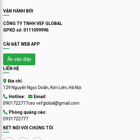
VẬN HÀNH BỞI
CÔNG TY TNHH VEF GLOBAL
GPKD số: 0111099996
CÀI ĐẶT WEB APP
Ấn vào đây
LIÊN HỆ
Địa chỉ:
129 Nguyễn Ngọc Doãn, Kim Liên, Hà Nội
Hotline:
Email:
0901722777
ceo.vefglobal@gmail.com
Phòng quảng cáo:
0931722777
KẾT NỐI VỚI CHÚNG TÔI