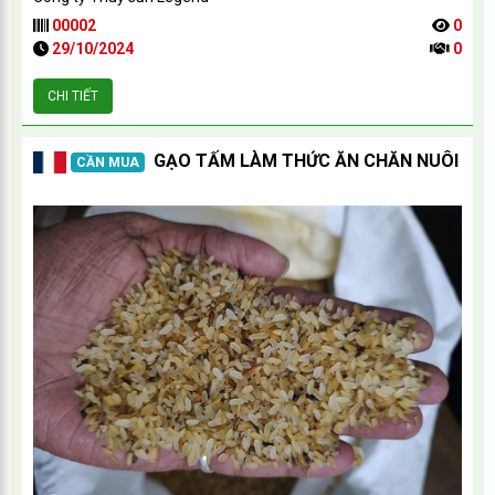
00002
0
29/10/2024
0
CHI TIẾT
GẠO TẤM LÀM THỨC ĂN CHĂN NUÔI
CẦN MUA