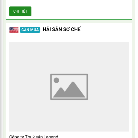
CHI TIẾT
HẢI SẢN SƠ CHẾ
CẦN MUA
Công ty Thuỷ sản Legend