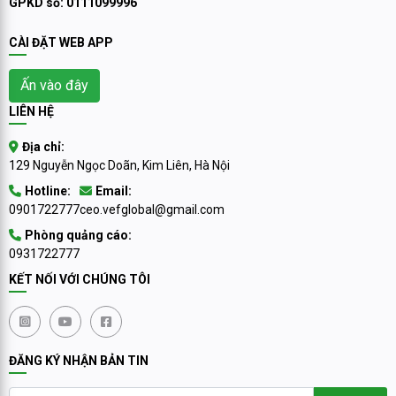
GPKD số: 0111099996
CÀI ĐẶT WEB APP
Ấn vào đây
LIÊN HỆ
Địa chỉ:
129 Nguyễn Ngọc Doãn, Kim Liên, Hà Nội
Hotline:
Email:
0901722777
ceo.vefglobal@gmail.com
Phòng quảng cáo:
0931722777
KẾT NỐI VỚI CHÚNG TÔI
ĐĂNG KÝ NHẬN BẢN TIN