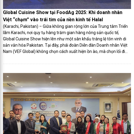
Global Cuisine Show tại FoodAg 2025: Khi doanh nhân
Việt “chạm” vào trái tim của nền kinh tế Halal
(Karachi, Pakistan) – Giữa không gian rộng lớn của Trung tâm Triển
lãm Karachi, nơi quy tụ hàng trăm gian hàng nông sản quốc tế,
Global Cuisine Show hiện lên như một sân khấu tráng lệ tôn vinh di
sản văn hóa Pakistan. Tại đây, phái đoàn Diễn đàn Doanh nhân Việt
Nam (VEF Global) không chọn cách xuất hiện ồn ào, mà chọn lối đi
của sự thấu hiểu và hòa nhập – một bước đi chiến lược để “giải mã”
thị trường Hồi giáo 240 triệu dân.