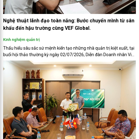
Nghệ thuật lãnh đạo toàn năng: Bước chuyển mình từ sân
khấu đến hậu trường cùng VEF Global.
Kinh nghiệm quản trị
Thấu hiểu sâu sắc sứ mệnh kiến tạo những nhà quản trị kiệt xuất, tại
buổi hội thảo thường kỳ ngày 02/07/2026, Diễn đàn Doanh nhân Việt
Nam (VEF Global) đã mang đến một góc nhìn đột phá. Dưới sự dẫn
dắt của ông Lê Công Năng – các thành viên đã cùng giải mã "Quyền
lực kép" của người đứng đầu: Sự giao thoa hoàn hảo giữa nghệ thuật
tỏa sáng trên sân khấu và kỹ năng thấu cảm nơi hậu trường.