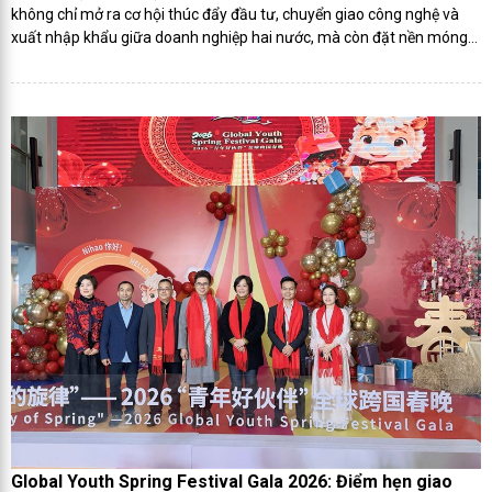
không chỉ mở ra cơ hội thúc đẩy đầu tư, chuyển giao công nghệ và
xuất nhập khẩu giữa doanh nghiệp hai nước, mà còn đặt nền móng
cho việc xây dựng sàn kết nối thương mại song phương, hướng tới
hình thành hệ sinh thái hợp tác bền vững Việt – Trung trong giai đoạn
mới.
Global Youth Spring Festival Gala 2026: Điểm hẹn giao