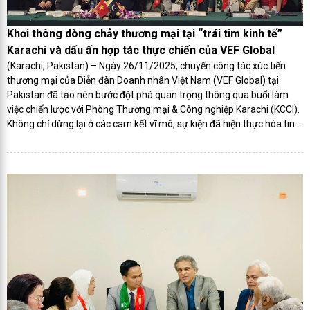
Khơi thông dòng chảy thương mại tại “trái tim kinh tế”
Karachi và dấu ấn hợp tác thực chiến của VEF Global
(Karachi, Pakistan) – Ngày 26/11/2025, chuyến công tác xúc tiến
thương mại của Diễn đàn Doanh nhân Việt Nam (VEF Global) tại
Pakistan đã tạo nên bước đột phá quan trọng thông qua buổi làm
việc chiến lược với Phòng Thương mại & Công nghiệp Karachi (KCCI).
Không chỉ dừng lại ở các cam kết vĩ mô, sự kiện đã hiện thực hóa tinh
thần "Làm thật – Kết nối chất" bằng lễ ký kết biên bản ghi nhớ (MOU)
về thương vụ nhập khẩu ngô giữa doanh nghiệp hội viên VEF Global
và đối tác Pakistan, mở ra triển vọng hợp tác nông sản quy mô lớn
giữa hai quốc gia.