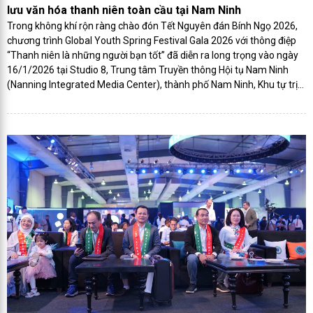
lưu văn hóa thanh niên toàn cầu tại Nam Ninh
Trong không khí rộn ràng chào đón Tết Nguyên đán Bính Ngọ 2026,
chương trình Global Youth Spring Festival Gala 2026 với thông điệp
“Thanh niên là những người bạn tốt” đã diễn ra long trọng vào ngày
16/1/2026 tại Studio 8, Trung tâm Truyền thông Hội tụ Nam Ninh
(Nanning Integrated Media Center), thành phố Nam Ninh, Khu tự trị
dân tộc Choang Quảng Tây, Trung Quốc. Đây là một trong những
hoạt động giao lưu văn hóa quốc tế tiêu biểu dành cho thanh niên
toàn cầu trong dịp đầu xuân mới.