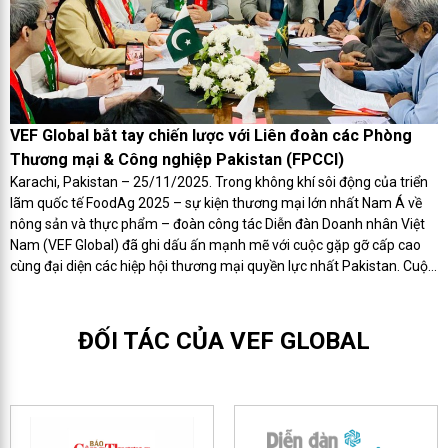
VEF Global bắt tay chiến lược với Liên đoàn các Phòng
Thương mại & Công nghiệp Pakistan (FPCCI)
Karachi, Pakistan – 25/11/2025. Trong không khí sôi động của triển
lãm quốc tế FoodAg 2025 – sự kiện thương mại lớn nhất Nam Á về
nông sản và thực phẩm – đoàn công tác Diễn đàn Doanh nhân Việt
Nam (VEF Global) đã ghi dấu ấn mạnh mẽ với cuộc gặp gỡ cấp cao
cùng đại diện các hiệp hội thương mại quyền lực nhất Pakistan. Cuộc
tiếp xúc được đánh giá là bước ngoặt quan trọng, mở ra hành lang
giao thương mới cho doanh nghiệp Việt thâm nhập thị trường hơn
300 triệu dân và tiến sâu vào khu vực gần 2 tỷ dân Nam Á.
ĐỐI TÁC CỦA VEF GLOBAL