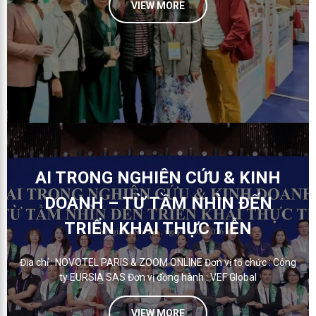
VIEW MORE
AI TRONG NGHIÊN CỨU & KINH
DOANH – TỪ TẦM NHÌN ĐẾN
TRIỂN KHAI THỰC TIỄN
Địa chỉ : NOVOTEL PARIS & ZOOM ONLINE Đơn vị tổ chức : Công
ty EURSIA SAS Đơn vị đồng hành : VEF Global
VIEW MORE