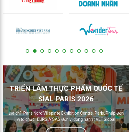
1
2
3
4
5
6
7
8
9
10
11
TRIỂN LÃM THỰC PHẨM QUỐC TẾ
SIAL PARIS 2026
Địa chỉ : Paris Nord Villepinte Exhibition Centre, Paris, Pháp Đơn
vị tổ chức : EURSIA SAS Đơn vị đồng hành : VEF Global