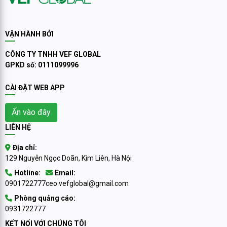
VẬN HÀNH BỞI
CÔNG TY TNHH VEF GLOBAL
GPKD số: 0111099996
CÀI ĐẶT WEB APP
Ấn vào đây
LIÊN HỆ
Địa chỉ:
129 Nguyễn Ngọc Doãn, Kim Liên, Hà Nội
Hotline:
Email:
0901722777
ceo.vefglobal@gmail.com
Phòng quảng cáo:
0931722777
KẾT NỐI VỚI CHÚNG TÔI