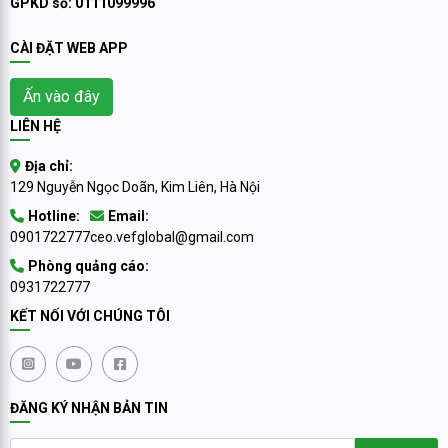
GPKD số: 0111099996
CÀI ĐẶT WEB APP
Ấn vào đây
LIÊN HỆ
Địa chỉ:
129 Nguyễn Ngọc Doãn, Kim Liên, Hà Nội
Hotline:
Email:
0901722777
ceo.vefglobal@gmail.com
Phòng quảng cáo:
0931722777
KẾT NỐI VỚI CHÚNG TÔI
ĐĂNG KÝ NHẬN BẢN TIN