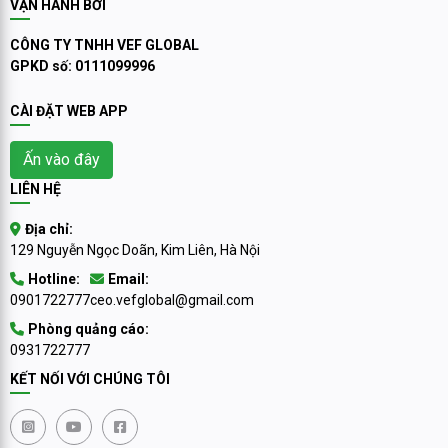
VẬN HÀNH BỞI
CÔNG TY TNHH VEF GLOBAL
GPKD số: 0111099996
CÀI ĐẶT WEB APP
Ấn vào đây
LIÊN HỆ
Địa chỉ:
129 Nguyễn Ngọc Doãn, Kim Liên, Hà Nội
Hotline:
Email:
0901722777
ceo.vefglobal@gmail.com
Phòng quảng cáo:
0931722777
KẾT NỐI VỚI CHÚNG TÔI