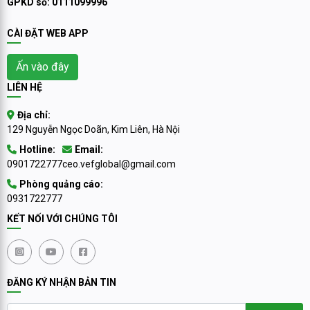
GPKD số: 0111099996
CÀI ĐẶT WEB APP
Ấn vào đây
LIÊN HỆ
Địa chỉ:
129 Nguyễn Ngọc Doãn, Kim Liên, Hà Nội
Hotline:
Email:
0901722777
ceo.vefglobal@gmail.com
Phòng quảng cáo:
0931722777
KẾT NỐI VỚI CHÚNG TÔI
ĐĂNG KÝ NHẬN BẢN TIN