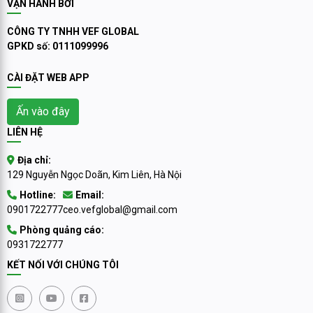
VẬN HÀNH BỞI
CÔNG TY TNHH VEF GLOBAL
GPKD số: 0111099996
CÀI ĐẶT WEB APP
Ấn vào đây
LIÊN HỆ
Địa chỉ:
129 Nguyễn Ngọc Doãn, Kim Liên, Hà Nội
Hotline:
Email:
0901722777
ceo.vefglobal@gmail.com
Phòng quảng cáo:
0931722777
KẾT NỐI VỚI CHÚNG TÔI