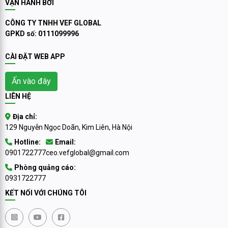
VẬN HÀNH BỞI
CÔNG TY TNHH VEF GLOBAL
GPKD số: 0111099996
CÀI ĐẶT WEB APP
Ấn vào đây
LIÊN HỆ
Địa chỉ:
129 Nguyễn Ngọc Doãn, Kim Liên, Hà Nội
Hotline:
Email:
0901722777
ceo.vefglobal@gmail.com
Phòng quảng cáo:
0931722777
KẾT NỐI VỚI CHÚNG TÔI