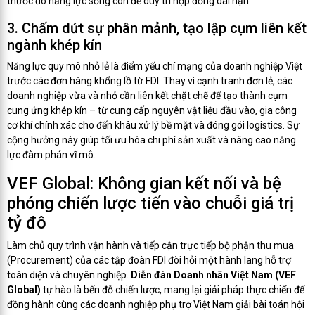
thước đo năng lực sống còn để duy trì hợp đồng dài hạn.
3. Chấm dứt sự phân mảnh, tạo lập cụm liên kết
ngành khép kín
Năng lực quy mô nhỏ lẻ là điểm yếu chí mạng của doanh nghiệp Việt
trước các đơn hàng khổng lồ từ FDI. Thay vì cạnh tranh đơn lẻ, các
doanh nghiệp vừa và nhỏ cần liên kết chặt chẽ để tạo thành cụm
cung ứng khép kín – từ cung cấp nguyên vật liệu đầu vào, gia công
cơ khí chính xác cho đến khâu xử lý bề mặt và đóng gói logistics. Sự
cộng hưởng này giúp tối ưu hóa chi phí sản xuất và nâng cao năng
lực đàm phán vĩ mô.
VEF Global: Không gian kết nối và bệ
phóng chiến lược tiến vào chuỗi giá trị
tỷ đô
Làm chủ quy trình vận hành và tiếp cận trực tiếp bộ phận thu mua
(Procurement) của các tập đoàn FDI đòi hỏi một hành lang hỗ trợ
toàn diện và chuyên nghiệp.
Diễn đàn Doanh nhân Việt Nam (VEF
Global)
tự hào là bến đỗ chiến lược, mang lại giải pháp thực chiến để
đồng hành cùng các doanh nghiệp phụ trợ Việt Nam giải bài toán hội