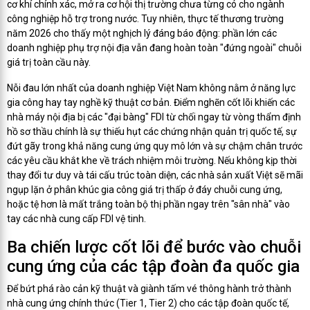
cơ khí chính xác, mở ra cơ hội thị trường chưa từng có cho ngành
công nghiệp hỗ trợ trong nước. Tuy nhiên, thực tế thương trường
năm 2026 cho thấy một nghịch lý đáng báo động: phần lớn các
doanh nghiệp phụ trợ nội địa vẫn đang hoàn toàn "đứng ngoài" chuỗi
giá trị toàn cầu này.
Nỗi đau lớn nhất của doanh nghiệp Việt Nam không nằm ở năng lực
gia công hay tay nghề kỹ thuật cơ bản. Điểm nghẽn cốt lõi khiến các
nhà máy nội địa bị các "đại bàng" FDI từ chối ngay từ vòng thẩm định
hồ sơ thầu chính là sự thiếu hụt các chứng nhận quản trị quốc tế, sự
đứt gãy trong khả năng cung ứng quy mô lớn và sự chậm chân trước
các yêu cầu khắt khe về trách nhiệm môi trường. Nếu không kịp thời
thay đổi tư duy và tái cấu trúc toàn diện, các nhà sản xuất Việt sẽ mãi
ngụp lặn ở phân khúc gia công giá trị thấp ở đáy chuỗi cung ứng,
hoặc tệ hơn là mất trắng toàn bộ thị phần ngay trên "sân nhà" vào
tay các nhà cung cấp FDI vệ tinh.
Ba chiến lược cốt lõi để bước vào chuỗi
cung ứng của các tập đoàn đa quốc gia
Để bứt phá rào cản kỹ thuật và giành tấm vé thông hành trở thành
nhà cung ứng chính thức (Tier 1, Tier 2) cho các tập đoàn quốc tế,