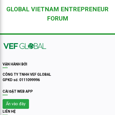
lợi thế – mà là điều kiện tiên
GLOBAL VIETNAM ENTREPRENEUR
quyết để doanh nghiệp tồn tại
và bứt phá trong chuỗi cung
FORUM
ứng toàn cầu.”
VẬN HÀNH BỞI
CÔNG TY TNHH VEF GLOBAL
GPKD số: 0111099996
CÀI ĐẶT WEB APP
Ấn vào đây
LIÊN HỆ