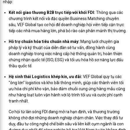
nhập:
Kết nối giao thương B2B trực tiếp với khối FDI:
Thông qua các
chương trình kết nối và đặc quyền Business Matching chuyên
sâu, VEF Global tạo cơ hội để doanh nghiệp hội viên tiếp cận trực
tiếp các nhà mua hàng lớn, phá bỏ rào cản phân mảnh thị trường.
Hỗ trợ chuẩn hóa tiêu chuẩn nhà máy:
Mạng lưới chuyên gia
pháp lý và kỹ thuật của diễn đàn sẽ tư vấn, đồng hành cùng
doanh nghiệp trong việc nâng cấp hệ thống quản trị, hoàn thiện
chứng nhận quốc tế (ISO, ESG) và tối ưu hóa hồ sơ năng lực đấu
thầu quốc tế.
Hệ sinh thái Logistics khép kín, ưu đãi:
VEF Global quy tụ các
"ông lớn" logistics và kho bãi thông minh, giúp các thành viên tối
ưu hóa chi phí kho vận, bảo đảm chuỗi cung ứng hàng mẫu cũng
như hàng loạt luôn vận hành với lộ trình tối ưu và cước phí cạnh
tranh nhất.
Cơ hội từ làn sóng FDI đang mở ra hạn định, và thương trường
không chờ đợi những doanh nghiệp chậm chân. Việc thay đổi tư
duy, đầu tư công nghệ chế biến sâu và liên kết cụm ngành là con