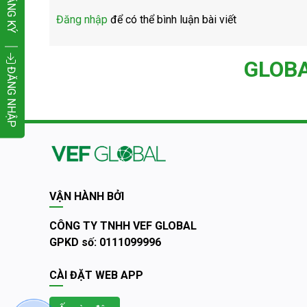
ĐĂNG KÝ
Đăng nhập
để có thể bình luận bài viết
GLOB
ĐĂNG NHẬP
VẬN HÀNH BỞI
CÔNG TY TNHH VEF GLOBAL
GPKD số: 0111099996
CÀI ĐẶT WEB APP