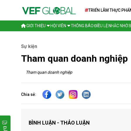
TRIỂN LÃM THỰC PHẨ
TẾ SIAL PARIS 2026
GIỚI THIỆU
HỘI VIÊN
THÔNG BÁO
ĐIỀU LỆ
NHẮC NHỞ
Sự kiện
Tham quan doanh nghiệp
Tham quan doanh nghiệp
Chia sẻ:
BÌNH LUẬN - THẢO LUẬN