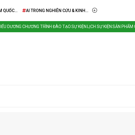
M QUỐC
AI TRONG NGHIÊN CỨU & KINH
DOANH – TỪ TẦM NHÌN ĐẾN
TRIỂN KHAI THỰC TIỄN
BIỂU DƯƠNG
CHƯƠNG TRÌNH ĐÀO TẠO
SỰ KIỆN
LỊCH SỰ KIỆN
SẢN PHẨM C