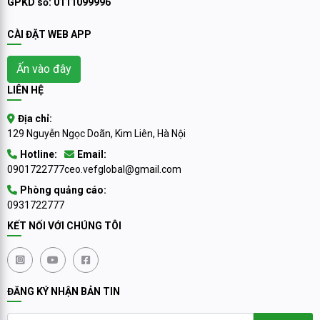
GPKD số: 0111099996
CÀI ĐẶT WEB APP
Ấn vào đây
LIÊN HỆ
Địa chỉ:
129 Nguyễn Ngọc Doãn, Kim Liên, Hà Nội
Hotline:
Email:
0901722777
ceo.vefglobal@gmail.com
Phòng quảng cáo:
0931722777
KẾT NỐI VỚI CHÚNG TÔI
ĐĂNG KÝ NHẬN BẢN TIN