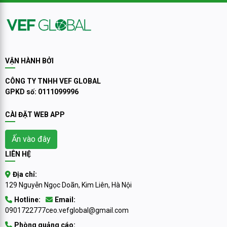
biến động, những bài học lịch sử
đó không chỉ là một khoản đầu
về quyền tự chủ, đa phương hóa
tư — mà là sự thừa nhận cho
quan hệ quốc tế vẫn giữ nguyên
khát vọng vươn lên của doanh
giá trị lý luận và thực tiễn, trở
nhân Việt trên hành trình toàn
thành kim chỉ nam cho các
cầu hóa.
doanh nghiệp xuất nhập khẩu
VẬN HÀNH BỞI
Việt Nam trên đường đua toàn
cầu.
CÔNG TY TNHH VEF GLOBAL
GPKD số: 0111099996
CÀI ĐẶT WEB APP
Ấn vào đây
LIÊN HỆ
Địa chỉ:
129 Nguyễn Ngọc Doãn, Kim Liên, Hà Nội
Hotline:
Email:
0901722777
ceo.vefglobal@gmail.com
Phòng quảng cáo: