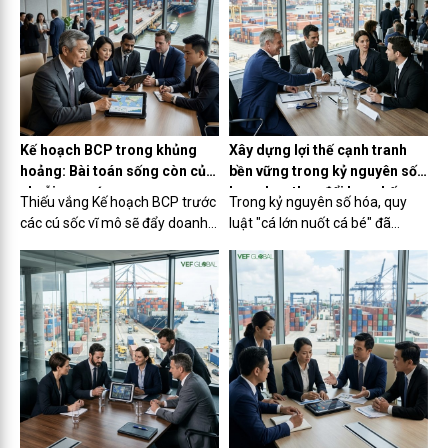
"Quyền lực kép" của người đứng
phí giữa chuỗi cung ứng đầy
đầu: Sự giao thoa hoàn hảo
biến động.
giữa nghệ thuật tỏa sáng trên
sân khấu và kỹ năng thấu cảm
nơi hậu trường.
Kế hoạch BCP trong khủng
Xây dựng lợi thế cạnh tranh
hoảng: Bài toán sống còn của
bền vững trong kỷ nguyên số:
chuỗi cung ứng
Lựa chọn thay đổi hay chấp
Thiếu vắng Kế hoạch BCP trước
Trong kỷ nguyên số hóa, quy
nhận bị đào thải?
các cú sốc vĩ mô sẽ đẩy doanh
luật "cá lớn nuốt cá bé" đã
nghiệp vào nguy cơ đứt gãy
nhường chỗ cho "cá nhanh nuốt
chuỗi cung ứng và cạn kiệt
cá chậm". Việc bám víu vào các
dòng tiền. Đã đến lúc Ban lãnh
quy trình xuất nhập khẩu thủ
đạo cần biến BCP thành đòn
công và chuỗi cung ứng truyền
bẩy chiến lược để bứt phá giữa
thống đang khiến nhiều doanh
tâm bão.
nghiệp hụt hơi, đánh mất biên
lợi nhuận vào tay các đối thủ
nhạy bén. Đã đến lúc Ban lãnh
đạo cần tái định hình chiến lược
để kiến tạo một lợi thế cạnh