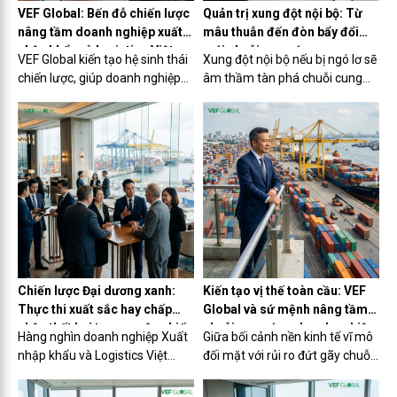
tranh không thể sao chép.
VEF Global: Bến đỗ chiến lược
Quản trị xung đột nội bộ: Từ
nâng tầm doanh nghiệp xuất
mâu thuẫn đến đòn bẩy đổi
nhập khẩu và logistics Việt
mới chuỗi cung ứng
VEF Global kiến tạo hệ sinh thái
Xung đột nội bộ nếu bị ngó lơ sẽ
Nam
chiến lược, giúp doanh nghiệp
âm thầm tàn phá chuỗi cung
tháo gỡ rủi ro pháp lý, tối ưu chi
ứng và bào mòn lợi nhuận bằng
phí chuỗi cung ứng và tự tin bứt
các khoản phí lưu kho bãi
phá giữa thương trường quốc tế
(Demurrage & Detention)
đầy biến động.
khổng lồ. Đã đến lúc Ban lãnh
đạo cần áp dụng cơ chế quản trị
bài bản để chuyển hóa mâu
thuẫn thành đòn bẩy bứt phá
hiệu suất.
Chiến lược Đại dương xanh:
Kiến tạo vị thế toàn cầu: VEF
Thực thi xuất sắc hay chấp
Global và sứ mệnh nâng tầm
nhận thất bại trong cuộc chiến
chuỗi cung ứng doanh nghiệp
Hàng nghìn doanh nghiệp Xuất
Giữa bối cảnh nền kinh tế vĩ mô
toàn cầu?
Việt
nhập khẩu và Logistics Việt
đối mặt với rủi ro đứt gãy chuỗi
Nam đang dần kiệt quệ trong
cung ứng và sự trỗi dậy của
"đại dương đỏ" của các cuộc
hàng loạt rào cản kỹ thuật mới,