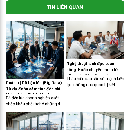
TIN LIÊN QUAN
Nghệ thuật lãnh đạo toàn
năng: Bước chuyển mình từ
sân khấu đến hậu trường cùng
Thấu hiểu sâu sắc sứ mệnh kiến
VEF Global.
Quản trị Dữ liệu lớn (Big Data):
tạo những nhà quản trị kiệt
Từ dự đoán cảm tính đến chìa
xuất, tại buổi hội thảo thường
khóa thống lĩnh thị trường
kỳ ngày 02/07/2026, Diễn đàn
Đã đến lúc doanh nghiệp xuất
chuỗi cung ứng
Doanh nhân Việt Nam (VEF
nhập khẩu phải từ bỏ những dự
Global) đã mang đến một góc
đoán cảm tính. Quản trị Big
nhìn đột phá. Dưới sự dẫn dắt
Data chính là năng lực cốt lõi
của ông Lê Công Năng – các
giúp Ban lãnh đạo dự báo
thành viên đã cùng giải mã
chuẩn xác nhu cầu và tối ưu chi