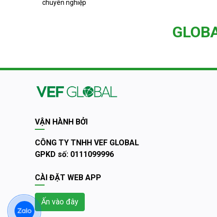
chuyên nghiệp
GLOB
VẬN HÀNH BỞI
CÔNG TY TNHH VEF GLOBAL
GPKD số: 0111099996
CÀI ĐẶT WEB APP
Ấn vào đây