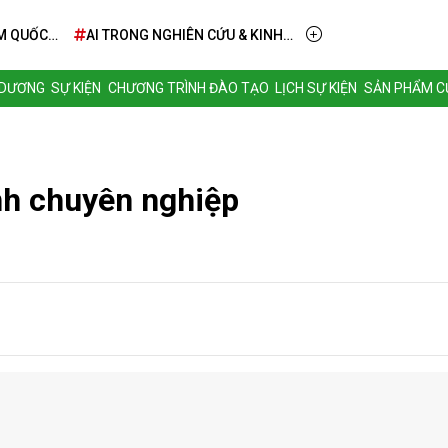
M QUỐC
AI TRONG NGHIÊN CỨU & KINH
DOANH – TỪ TẦM NHÌN ĐẾN
TRIỂN KHAI THỰC TIỄN
 DƯƠNG
SỰ KIỆN
CHƯƠNG TRÌNH ĐÀO TẠO
LỊCH SỰ KIỆN
SẢN PHẨM CỦ
nh chuyên nghiệp