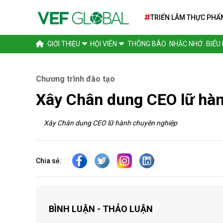
TRIỂN LÃM THỰC PHẨ
TẾ SIAL PARIS 2026
GIỚI THIỆU
HỘI VIÊN
THÔNG BÁO
NHẮC NHỞ
BIỂU
Chương trình đào tạo
Xây Chân dung CEO lữ hà
Xây Chân dung CEO lữ hành chuyên nghiệp
Chia sẻ:
BÌNH LUẬN - THẢO LUẬN