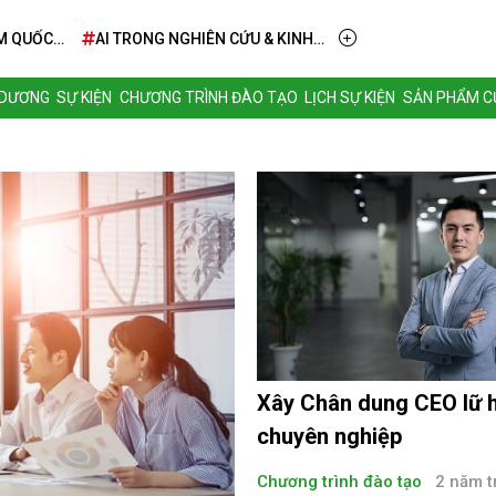
M QUỐC
AI TRONG NGHIÊN CỨU & KINH
DOANH – TỪ TẦM NHÌN ĐẾN
TRIỂN KHAI THỰC TIỄN
 DƯƠNG
SỰ KIỆN
CHƯƠNG TRÌNH ĐÀO TẠO
LỊCH SỰ KIỆN
SẢN PHẨM CỦ
Xây Chân dung CEO lữ 
chuyên nghiệp
Chương trình đào tạo
2 năm t