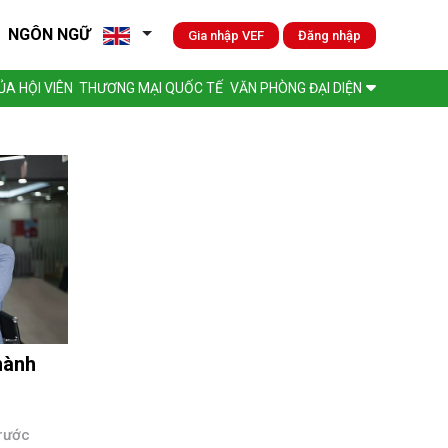
NGÔN NGỮ
Gia nhập VEF
Đăng nhập
A HỘI VIÊN
THƯƠNG MẠI QUỐC TẾ
VĂN PHÒNG ĐẠI DIỆN
hành
rước