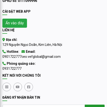
GPKD số: 0111099996
CÀI ĐẶT WEB APP
Ấn vào đây
LIÊN HỆ
Địa chỉ:
129 Nguyễn Ngọc Doãn, Kim Liên, Hà Nội
Hotline:
Email:
0901722777
ceo.vefglobal@gmail.com
Phòng quảng cáo:
0931722777
KẾT NỐI VỚI CHÚNG TÔI
ĐĂNG KÝ NHẬN BẢN TIN