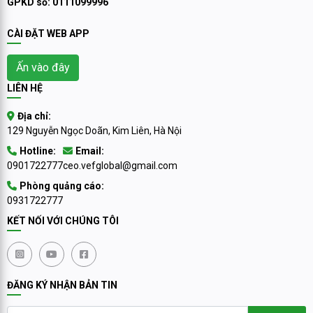
GPKD số: 0111099996
CÀI ĐẶT WEB APP
Ấn vào đây
LIÊN HỆ
Địa chỉ:
129 Nguyễn Ngọc Doãn, Kim Liên, Hà Nội
Hotline:
Email:
0901722777
ceo.vefglobal@gmail.com
Phòng quảng cáo:
0931722777
KẾT NỐI VỚI CHÚNG TÔI
ĐĂNG KÝ NHẬN BẢN TIN